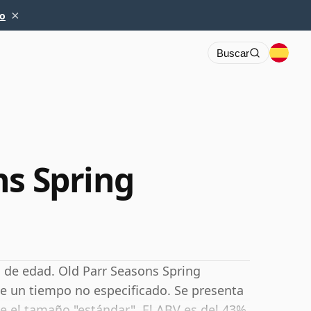
×
io
Buscar
ns Spring
n de edad. Old Parr Seasons Spring
e un tiempo no especificado. Se presenta
e el tamaño "estándar". El ABV es del 43%.