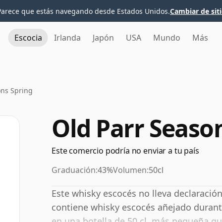
Parece que estás navegando desde Estados Unidos.
Cambiar de sit
Escocia
Irlanda
Japón
USA
Mundo
Más
ons Spring
Old Parr Seaso
Este comercio podría no enviar a tu país
Graduación:
43%
Volumen:
50cl
Este whisky escocés no lleva declaració
contiene whisky escocés añejado durant
en una botella de 50 cl, más pequeña qu