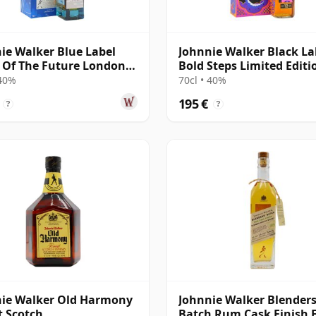
ie Walker Blue Label
Johnnie Walker Black La
s Of The Future London
Bold Steps Limited Editi
Blende
 40%
70cl • 40%
195 €
?
?
ie Walker Old Harmony
Johnnie Walker Blender
t Scotch
Batch Rum Cask Finish 