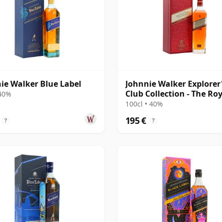
ie Walker Blue Label
Johnnie Walker Explorer
Club Collection - The Ro
 40%
Route Blend
100cl • 40%
195 €
?
?