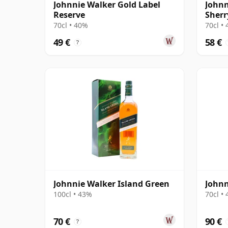
Johnnie Walker Gold Label
Johnn
Reserve
Sherr
70cl • 40%
70cl •
49 €
58 €
?
Johnnie Walker Island Green
Johnn
100cl • 43%
70cl •
70 €
90 €
?