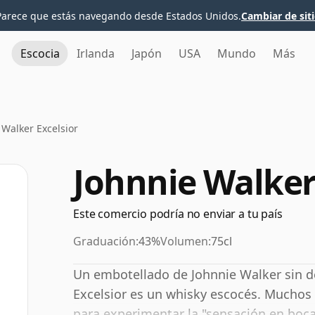
Parece que estás navegando desde Estados Unidos.
Cambiar de sit
Escocia
Irlanda
Japón
USA
Mundo
Más
 Walker Excelsior
Johnnie Walker
Este comercio podría no enviar a tu país
Graduación:
43%
Volumen:
75cl
Un embotellado de Johnnie Walker sin d
Excelsior es un whisky escocés. Muchos
para experimentar la "sensación en boca"