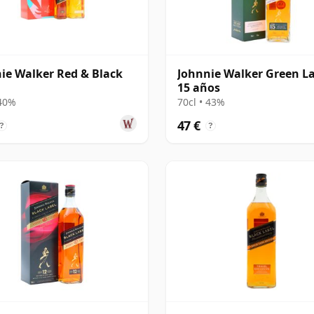
ie Walker Red & Black
Johnnie Walker Green L
15 años
 40%
70cl • 43%
47 €
?
?