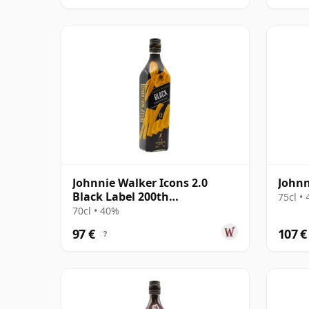
Johnnie Walker Icons 2.0
Johnn
Black Label 200th
75cl •
Anniversary 12 años
70cl • 40%
97 €
107 €
?