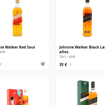
ie Walker Red Soul
Johnnie Walker Black La
años
 40%
70cl • 40%
31 €
?
?