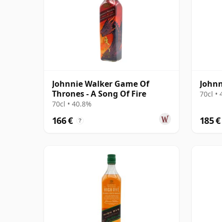
Johnnie Walker Game Of
Johnn
Thrones - A Song Of Fire
70cl •
70cl • 40.8%
166 €
185 €
?