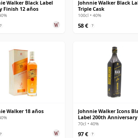
ie Walker Black Label
Johnnie Walker Black La
y Finish 12 años
Triple Cask
 40%
100cl • 40%
58 €
?
?
ie Walker 18 años
Johnnie Walker Icons Bl
Label 200th Anniversary
 40%
años
70cl • 40%
97 €
?
?