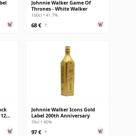
bel
Johnnie Walker Game Of
Thrones - White Walker
100cl • 41.7%
68 €
?
ack
Johnnie Walker Icons Gold
 12
Label 200th Anniversary
70cl • 40%
97 €
?