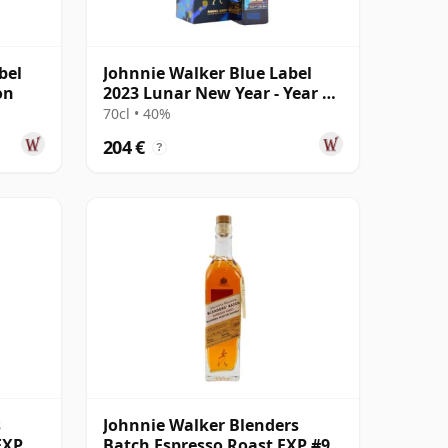
bel
Johnnie Walker Blue Label
on
2023 Lunar New Year - Year Of
The Rabbi
70cl • 40%
204 €
?
s
Johnnie Walker Blenders
EXP
Batch Espresso Roast EXP #9