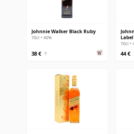
Johnnie Walker Black Ruby
Johnn
Label
70cl • 40%
70cl •
38 €
44 €
?