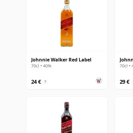
Johnnie Walker Red Label
Johnn
70cl • 40%
70cl •
24 €
29 €
?