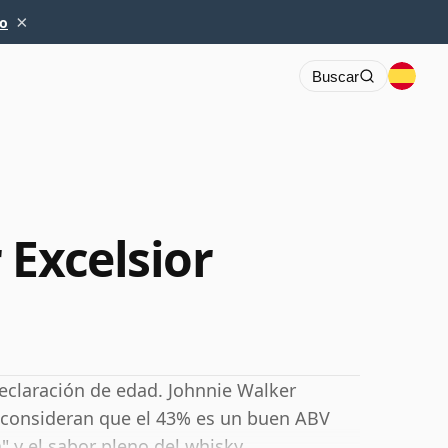
×
io
Buscar
 Excelsior
eclaración de edad. Johnnie Walker
 consideran que el 43% es un buen ABV
 y el sabor pleno del whisky.