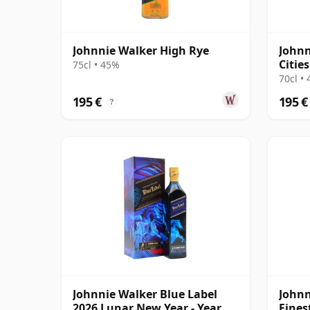
Johnnie Walker High Rye
Johnn
Citie
75cl • 45%
2220 
70cl •
195 €
195 €
?
Johnnie Walker Blue Label
Johnn
2026 Lunar New Year - Year Of
Fines