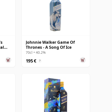
's
Johnnie Walker Game Of
yal
Thrones - A Song Of Ice
70cl • 40.2%
195 €
?