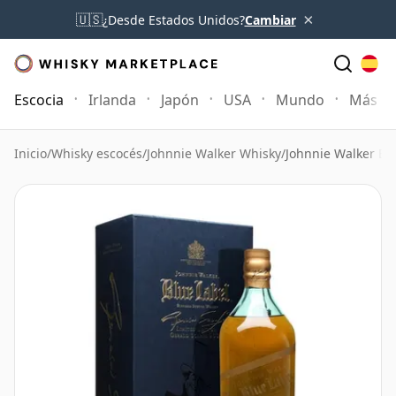
×
🇺🇸
¿Desde Estados Unidos?
Cambiar
Escocia
Irlanda
Japón
USA
Mundo
Más
Inicio
/
Whisky escocés
/
Johnnie Walker Whisky
/
Johnnie Walker Bl