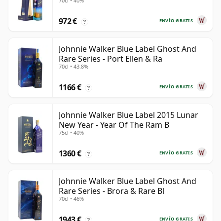
70cl • 40%
972 €
ENVÍO GRATIS
?
Johnnie Walker Blue Label Ghost And
Rare Series - Port Ellen & Ra
70cl • 43.8%
1166 €
ENVÍO GRATIS
?
Johnnie Walker Blue Label 2015 Lunar
New Year - Year Of The Ram B
75cl • 40%
1360 €
ENVÍO GRATIS
?
Johnnie Walker Blue Label Ghost And
Rare Series - Brora & Rare Bl
70cl • 46%
1943 €
ENVÍO GRATIS
?