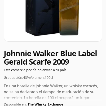
Johnnie Walker Blue Label
Gerald Scarfe 2009
Este comercio podría no enviar a tu país
Graduación:
43%
Volumen:
100cl
En una botella de Johnnie Walker, un whisky escocés,
no se ha declarado el tiempo de maduración de su
contenido. La botella de 100 cl ocupará un lugar
destacado en tu alacena.
Disponible en:
The Whisky Exchange