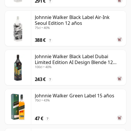
291 €
?
Johnnie Walker Black Label Air-Ink
Seoul Edition 12 años
75cl • 40%
388 €
?
Johnnie Walker Black Label Dubai
Limited Edition AI Design Blende 12
100cl • 40%
años
243 €
?
Johnnie Walker Green Label 15 años
70cl • 43%
47 €
?