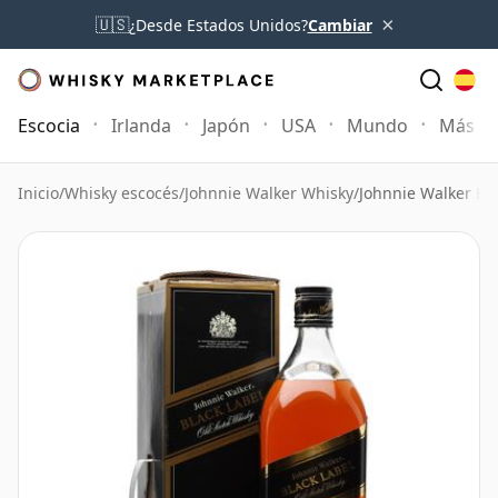
×
🇺🇸
¿Desde Estados Unidos?
Cambiar
Escocia
Irlanda
Japón
USA
Mundo
Más
Inicio
/
Whisky escocés
/
Johnnie Walker Whisky
/
Johnnie Walker Bla