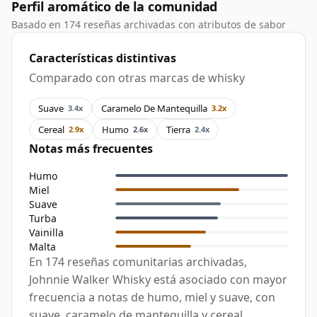
Perfil aromático de la comunidad
Basado en 174 reseñas archivadas con atributos de sabor
Características distintivas
Comparado con otras marcas de whisky
Suave
Caramelo De Mantequilla
3.4x
3.2x
Cereal
Humo
Tierra
2.9x
2.6x
2.4x
Notas más frecuentes
Humo
Miel
Suave
Turba
Vainilla
Malta
En 174 reseñas comunitarias archivadas,
Johnnie Walker Whisky está asociado con mayor
frecuencia a notas de humo, miel y suave, con
suave, caramelo de mantequilla y cereal