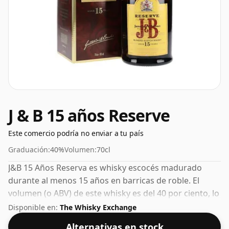
J & B 15 años Reserve
Este comercio podría no enviar a tu país
Graduación:
40%
Volumen:
70cl
J&B 15 Años Reserva es whisky escocés madurado
durante al menos 15 años en barricas de roble. El
volumen (o ABV) de este whisky es del 40 por ciento, lo
cual es común para el whisky escocés mezclado,
Disponible en:
The Whisky Exchange
aunque muchos whiskies de pura malta se embotellan
Alternativas en stock