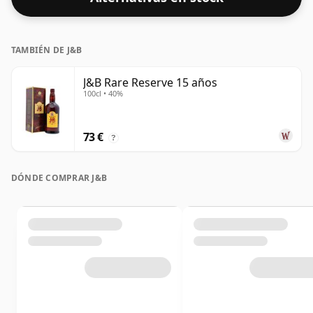
con concentraciones más altas en estos días. El
tamaño de la botella es de 70cl.
TAMBIÉN DE J&B
J&B Rare Reserve 15 años
100cl • 40%
73 €
?
DÓNDE COMPRAR J&B