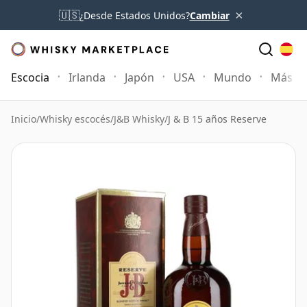
×
🇺🇸
¿Desde Estados Unidos?
Cambiar
Escocia
Irlanda
Japón
USA
Mundo
Más
Inicio
/
Whisky escocés
/
J&B Whisky
/
J & B 15 años Reserve