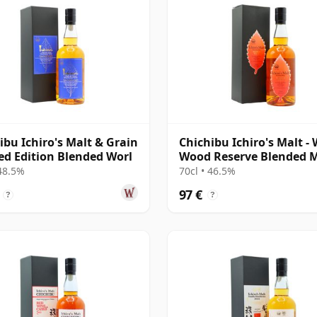
ibu Ichiro's Malt & Grain
Chichibu Ichiro's Malt -
ed Edition Blended Worl
Wood Reserve Blended M
 48.5%
70cl • 46.5%
97 €
?
?