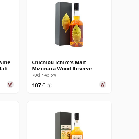
 Wine
Chichibu Ichiro's Malt -
alt
Mizunara Wood Reserve
70cl • 46.5%
107 €
?