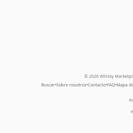
© 2026 Whisky Marketpl
Buscar
•
Sobre nosotros
•
Contacto
•
FAQ
•
Mapa del
P
m