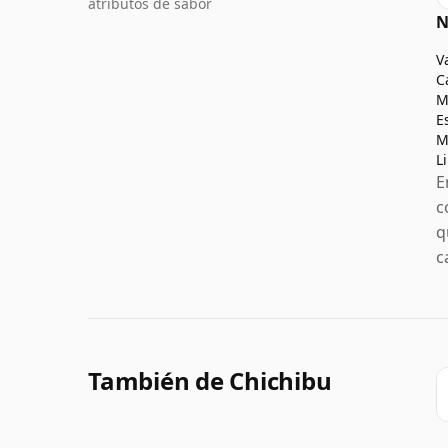
atributos de sabor
N
V
C
M
E
M
L
E
c
q
c
También de Chichibu