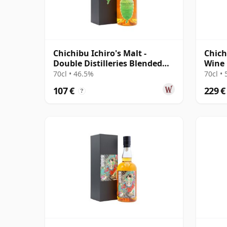
Chichibu Ichiro's Malt -
Chich
Double Distilleries Blended
Wine 
Malt J
70cl • 46.5%
70cl •
107 €
229 €
?