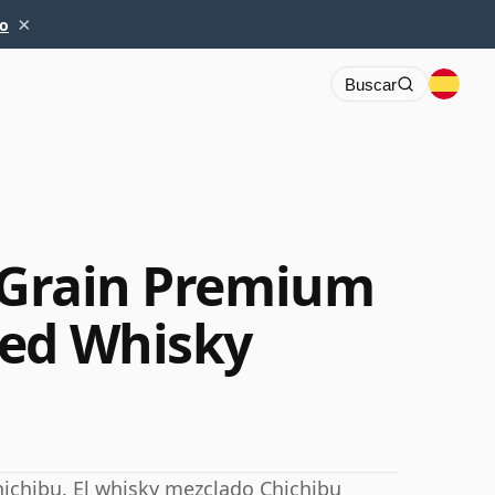
×
io
Buscar
& Grain Premium
ded Whisky
hichibu. El whisky mezclado Chichibu