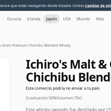
Parece que estás navegando desde Estados Unidos.
Cambiar de sit
Escocia
Irlanda
Japón
USA
Mundo
Más
 & Grain Premium Chichibu Blended Whisky
Ichiro's Malt 
Chichibu Blen
Este comercio podría no enviar a tu país
Graduación:
50%
Volumen:
70cl
Este whisky japonés fue destilado por C