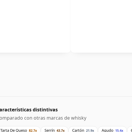
aracterísticas distintivas
omparado con otras marcas de whisky
Tarta De Queso
Serrín
Cartón
Agudo
82.7x
43.7x
21.9x
15.4x