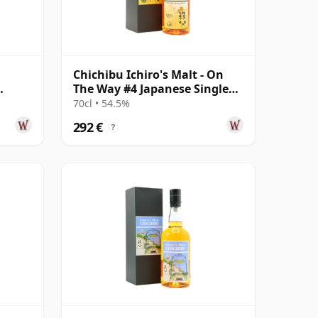
Chichibu Ichiro's Malt - On
The Way #4 Japanese Single
Mal
70cl • 54.5%
292 €
?