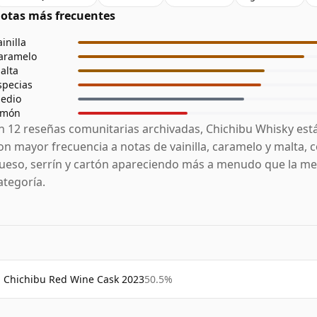
otas más frecuentes
ainilla
aramelo
alta
specias
edio
imón
n 12 reseñas comunitarias archivadas, Chichibu Whisky est
on mayor frecuencia a notas de vainilla, caramelo y malta, c
ueso, serrín y cartón apareciendo más a menudo que la med
ategoría.
Chichibu Red Wine Cask 2023
50.5%