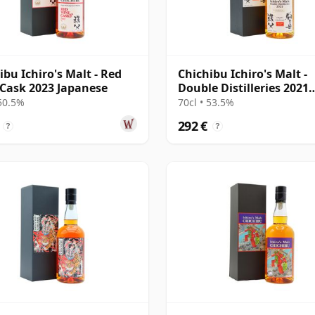
ibu Ichiro's Malt - Red
Chichibu Ichiro's Malt -
Cask 2023 Japanese
Double Distilleries 2021
Blended M
 50.5%
70cl • 53.5%
292 €
?
?