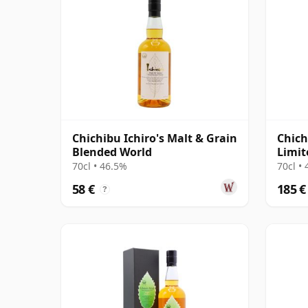
Chichibu Ichiro's Malt & Grain
Chich
Blended World
Limit
70cl • 46.5%
70cl •
58 €
185 €
?