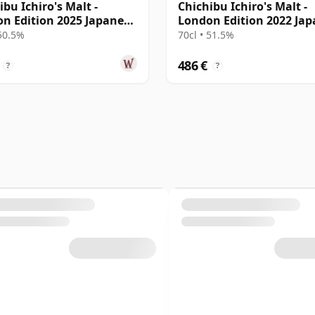
ibu Ichiro's Malt -
Chichibu Ichiro's Malt -
n Edition 2025 Japanese
London Edition 2022 Ja
Singl
 50.5%
70cl • 51.5%
486 €
?
?