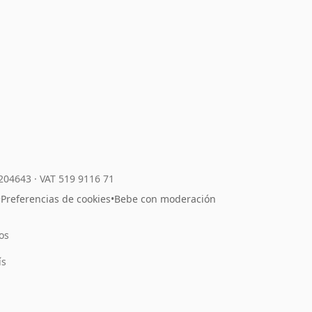
7204643
·
VAT 519 9116 71
•
Preferencias de cookies
•
Bebe con moderación
os
l
ís