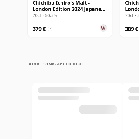
Chichibu Ichiro's Malt -
Chich
London Edition 2024 Japanese
Londo
Singl
Singl
70cl • 50.5%
70cl •
379 €
389 €
?
DÓNDE COMPRAR CHICHIBU