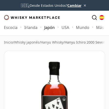
×
🇺🇸
¿Desde Estados Unidos?
Cambiar
Escocia
Irlanda
Japón
USA
Mundo
Más
Inicio
/
Whisky japonés
/
Hanyu Whisky
/
Hanyu Ichiro 2000 Seven of