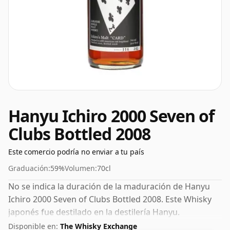
Hanyu Ichiro 2000 Seven of
Clubs Bottled 2008
Este comercio podría no enviar a tu país
Graduación:
59%
Volumen:
70cl
No se indica la duración de la maduración de Hanyu
Ichiro 2000 Seven of Clubs Bottled 2008. Este Whisky
japonés fue destilado en la destilería Hanyu.
Embotellado con una agradable graduación del 59%,
Disponible en:
The Whisky Exchange