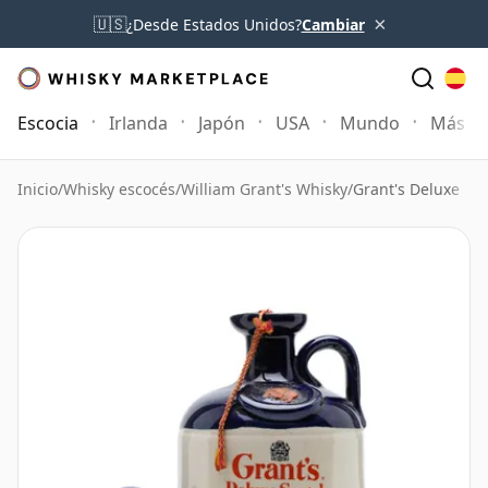
×
🇺🇸
¿Desde Estados Unidos?
Cambiar
Escocia
Irlanda
Japón
USA
Mundo
Más
Inicio
/
Whisky escocés
/
William Grant's Whisky
/
Grant's Deluxe