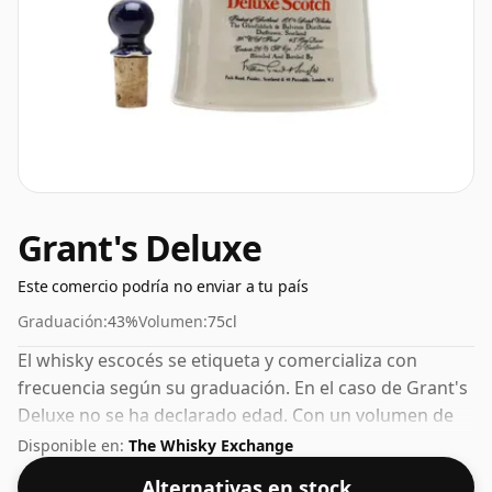
Grant's Deluxe
Este comercio podría no enviar a tu país
Graduación:
43%
Volumen:
75cl
El whisky escocés se etiqueta y comercializa con
frecuencia según su graduación. En el caso de Grant's
Deluxe no se ha declarado edad. Con un volumen de
43% ABV, este whisky se embotella con una
Disponible en:
The Whisky Exchange
concentración óptima para beber. Se disfruta solo o
Alternativas en stock