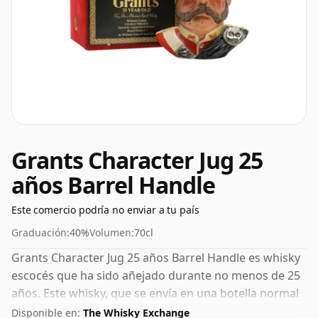
Grants Character Jug 25
años Barrel Handle
Este comercio podría no enviar a tu país
Graduación:
40%
Volumen:
70cl
Grants Character Jug 25 años Barrel Handle es whisky
escocés que ha sido añejado durante no menos de 25
años. Este whisky, que se envía en una botella normal
de 70 cl, tiene una concentración bastante normal del
Disponible en:
The Whisky Exchange