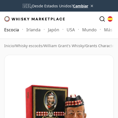
×
🇺🇸
¿Desde Estados Unidos?
Cambiar
Escocia
Irlanda
Japón
USA
Mundo
Más
Inicio
/
Whisky escocés
/
William Grant's Whisky
/
Grants Character 