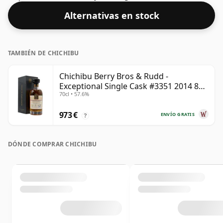
delicado jazmín introducen un whisky rico y complejo.
Alternativas en stock
En el paladar, los atributos frutales de Hanyu se
combinan con la riqueza de Chichibu, culminando en
un final largo y cálido de fruta de hueso y especias de
TAMBIÉN DE CHICHIBU
madera.
Chichibu Berry Bros & Rudd -
Exceptional Single Cask #3351 2014 8
70cl • 57.6%
años
973 €
ENVÍO GRATIS
?
DÓNDE COMPRAR CHICHIBU