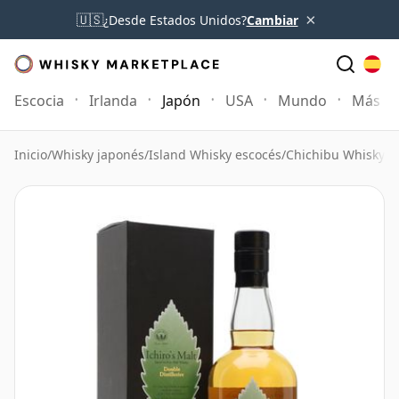
×
🇺🇸
¿Desde Estados Unidos?
Cambiar
Escocia
Irlanda
Japón
USA
Mundo
Más
Inicio
/
Whisky japonés
/
Island Whisky escocés
/
Chichibu Whisky
/
C