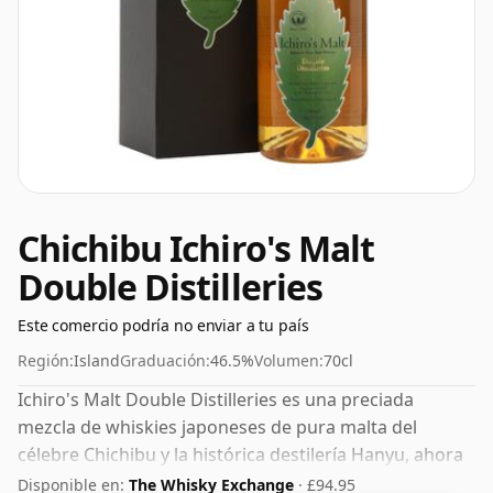
Chichibu Ichiro's Malt
Double Distilleries
Este comercio podría no enviar a tu país
Región:
Island
Graduación:
46.5%
Volumen:
70cl
Ichiro's Malt Double Distilleries es una preciada
mezcla de whiskies japoneses de pura malta del
célebre Chichibu y la histórica destilería Hanyu, ahora
cerrada. Los aromas de almendras, macadamia y
Disponible en:
The Whisky Exchange
· £94.95