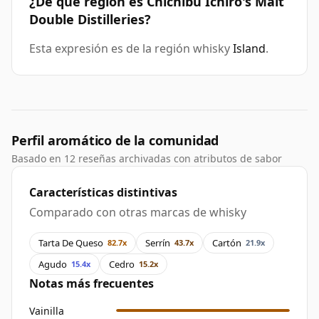
¿De qué región es Chichibu Ichiro's Malt
Double Distilleries?
Esta expresión es de la región whisky
Island
.
Perfil aromático de la comunidad
Basado en 12 reseñas archivadas con atributos de sabor
Características distintivas
Comparado con otras marcas de whisky
Tarta De Queso
Serrín
Cartón
82.7x
43.7x
21.9x
Agudo
Cedro
15.4x
15.2x
Notas más frecuentes
Vainilla