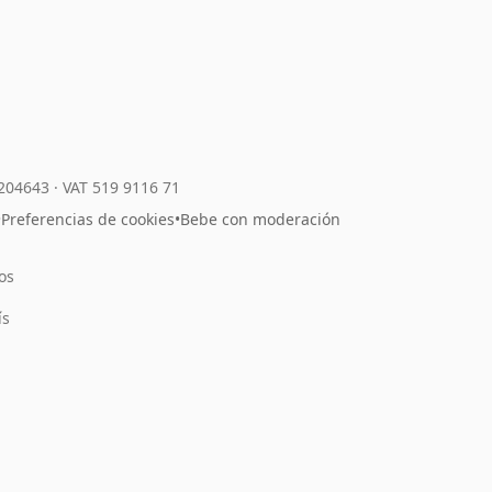
7204643
·
VAT 519 9116 71
•
Preferencias de cookies
•
Bebe con moderación
os
l
ís