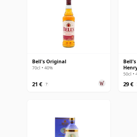
Bell's Original
Bell'
Henry
70cl • 40%
50cl •
21 €
29 €
?