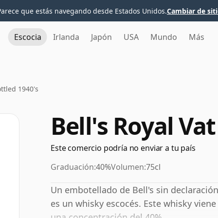
Parece que estás navegando desde Estados Unidos.
Cambiar de sit
Escocia
Irlanda
Japón
USA
Mundo
Más
ottled 1940's
Bell's Royal Vat
Este comercio podría no enviar a tu país
Graduación:
40%
Volumen:
75cl
Un embotellado de Bell's sin declaración
es un whisky escocés. Este whisky viene 
una concentración del 40%.