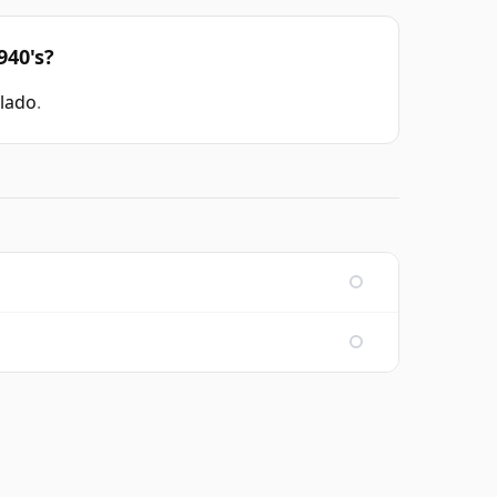
940's?
lado
.