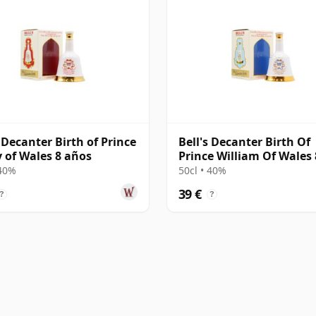
s Decanter Birth of Prince
Bell's Decanter Birth Of
 of Wales 8 años
Prince William Of Wales 
años
 40%
50cl • 40%
39 €
?
?