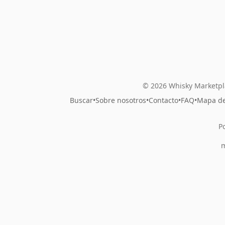
© 2026 Whisky Marketpl
Buscar
•
Sobre nosotros
•
Contacto
•
FAQ
•
Mapa del
P
m