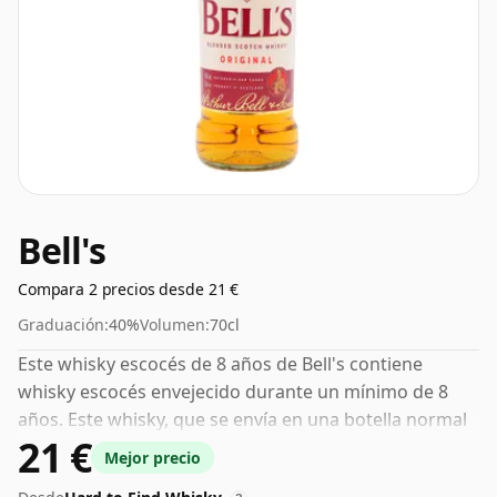
Bell's
Compara 2 precios desde 21 €
Graduación:
40%
Volumen:
70cl
Este whisky escocés de 8 años de Bell's contiene
whisky escocés envejecido durante un mínimo de 8
años. Este whisky, que se envía en una botella normal
21 €
de 70 cl, tiene una concentración bastante normal del
Mejor precio
40%.