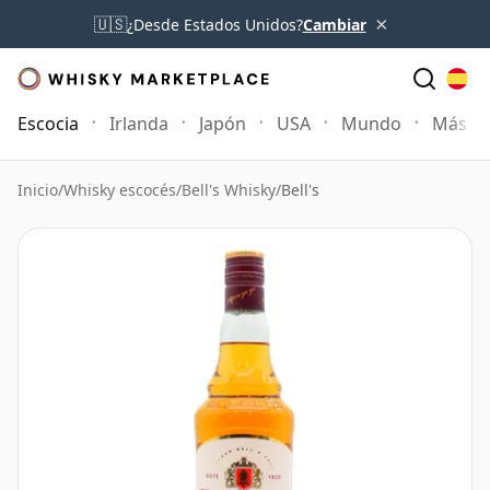
×
🇺🇸
¿Desde Estados Unidos?
Cambiar
Escocia
Irlanda
Japón
USA
Mundo
Más
Inicio
/
Whisky escocés
/
Bell's Whisky
/
Bell's