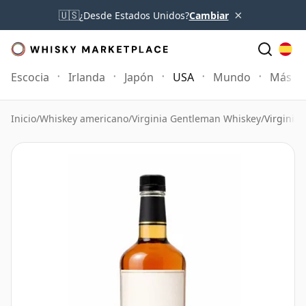
×
🇺🇸
¿Desde Estados Unidos?
Cambiar
Escocia
Irlanda
Japón
USA
Mundo
Más
Inicio
/
Whiskey americano
/
Virginia Gentleman Whiskey
/
Virginia