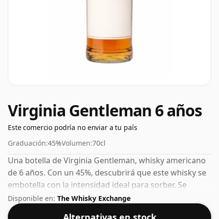
Virginia Gentleman 6 años
Este comercio podría no enviar a tu país
Graduación:
45%
Volumen:
70cl
Una botella de Virginia Gentleman, whisky americano
de 6 años. Con un 45%, descubrirá que este whisky se
embotella con la intensidad ideal para sorber. Se
presenta en botella de tamaño normal de 70cl.
Disponible en:
The Whisky Exchange
Alternativas en stock