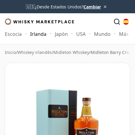
×
🇺🇸
¿Desde Estados Unidos?
Cambiar
Escocia
Irlanda
Japón
USA
Mundo
Más
Inicio
/
Whiskey irlandés
/
Midleton Whiskey
/
Midleton Barry Crocke