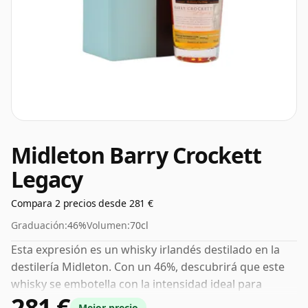
Midleton Barry Crockett
Legacy
Compara 2 precios desde 281 €
Graduación:
46%
Volumen:
70cl
Esta expresión es un whisky irlandés destilado en la
destilería Midleton. Con un 46%, descubrirá que este
whisky se embotella con la intensidad ideal para
281 €
sorber. Se presenta en botella de tamaño normal de
Mejor precio