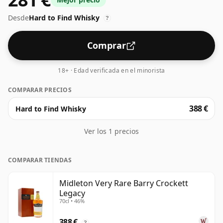
70cl.
Desde
Hard to Find Whisky
?
Comprar
18+ · Edad verificada en el minorista
COMPARAR PRECIOS
388 €
Hard to Find Whisky
Ver los 1 precios
COMPARAR TIENDAS
Midleton Very Rare Barry Crockett
Legacy
70cl • 46%
388 €
?