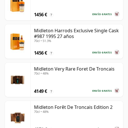
1456 €
ENVÍO GRATIS
?
Midleton Harrods Exclusive Single Cask
#987 1995 27 años
70cl • 51.3%
1456 €
ENVÍO GRATIS
?
Midleton Very Rare Foret De Troncais
70cl • 48%
4149 €
ENVÍO GRATIS
?
Midleton Forêt De Troncais Edition 2
70cl • 48%