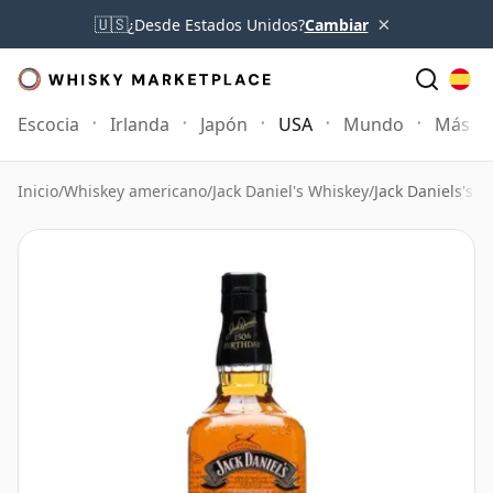
×
🇺🇸
¿Desde Estados Unidos?
Cambiar
Escocia
Irlanda
Japón
USA
Mundo
Más
Inicio
/
Whiskey americano
/
Jack Daniel's Whiskey
/
Jack Daniels's 1