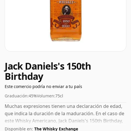
Jack Daniels's 150th
Birthday
Este comercio podría no enviar a tu país
Graduación:
45%
Volumen:
75cl
Muchas expresiones tienen una declaración de edad,
que indica la duración de la maduración. En el caso de
este Whisky Americano, Jack Daniels's 150th Birthday,
no se ha especificado ningún tiempo de maduración.
Disponible en:
The Whisky Exchange