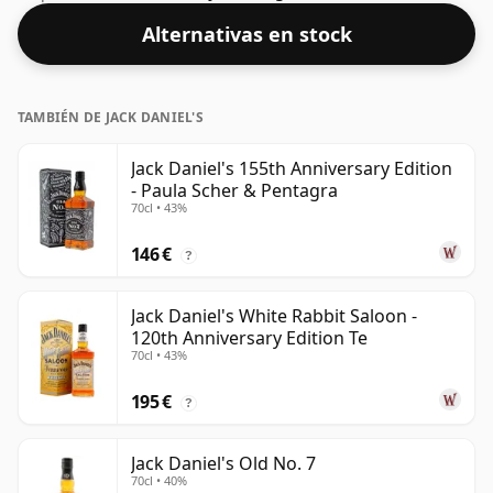
Con un volumen del 45% ABV, este whisky se embotella
Alternativas en stock
con una concentración óptima para beber. Se disfruta
solo o con una gota de agua.
TAMBIÉN DE JACK DANIEL'S
Jack Daniel's 155th Anniversary Edition
- Paula Scher & Pentagra
70cl • 43%
146 €
?
Jack Daniel's White Rabbit Saloon -
120th Anniversary Edition Te
70cl • 43%
195 €
?
Jack Daniel's Old No. 7
70cl • 40%