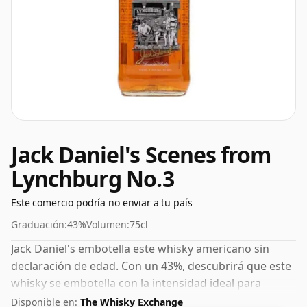
Jack Daniel's Scenes from
Lynchburg No.3
Este comercio podría no enviar a tu país
Graduación:
43%
Volumen:
75cl
Jack Daniel's embotella este whisky americano sin
declaración de edad. Con un 43%, descubrirá que este
whisky se embotella con la intensidad ideal para
sorber. Se presenta en botella de tamaño normal de 75
Disponible en:
The Whisky Exchange