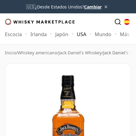
×
🇺🇸
¿Desde Estados Unidos?
Cambiar
Escocia
Irlanda
Japón
USA
Mundo
Más
Inicio
/
Whiskey americano
/
Jack Daniel's Whiskey
/
Jack Daniel's S