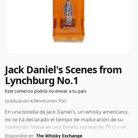
Jack Daniel's Scenes from
Lynchburg No.1
Este comercio podría no enviar a tu país
Graduación:
43%
Volumen:
75cl
En una botella de Jack Daniel's, un whisky americano,
no se ha declarado el tiempo de maduración de su
contenido. Viene en una botella normal de 75 cl y se
embotella con un ABV saludable del 43%.
Disponible en:
The Whisky Exchange