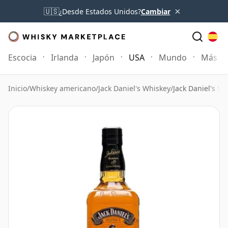
×
🇺🇸
¿Desde Estados Unidos?
Cambiar
Escocia
Irlanda
Japón
USA
Mundo
Más
Inicio
/
Whiskey americano
/
Jack Daniel's Whiskey
/
Jack Daniel's S