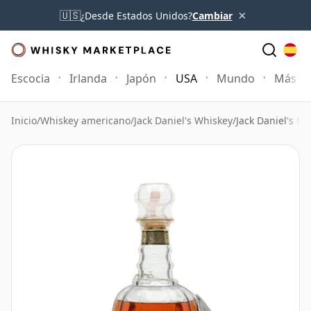
×
🇺🇸
¿Desde Estados Unidos?
Cambiar
Escocia
Irlanda
Japón
USA
Mundo
Más
Inicio
/
Whiskey americano
/
Jack Daniel's Whiskey
/
Jack Daniel's M