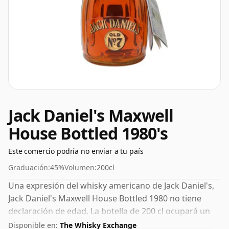
Jack Daniel's Maxwell
House Bottled 1980's
Este comercio podría no enviar a tu país
Graduación:
45%
Volumen:
200cl
Una expresión del whisky americano de Jack Daniel's,
Jack Daniel's Maxwell House Bottled 1980 no tiene
declaración de edad. La botella de 200 cl ocupará un
lugar destacado en tu alacena.
Disponible en:
The Whisky Exchange