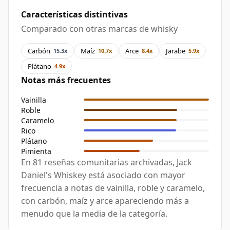
Características distintivas
Comparado con otras marcas de whisky
Carbón
Maíz
Arce
Jarabe
15.3x
10.7x
8.4x
5.9x
Plátano
4.9x
Notas más frecuentes
Vainilla
Roble
Caramelo
Rico
Plátano
Pimienta
En 81 reseñas comunitarias archivadas, Jack
Daniel's Whiskey está asociado con mayor
frecuencia a notas de vainilla, roble y caramelo,
con carbón, maíz y arce apareciendo más a
menudo que la media de la categoría.