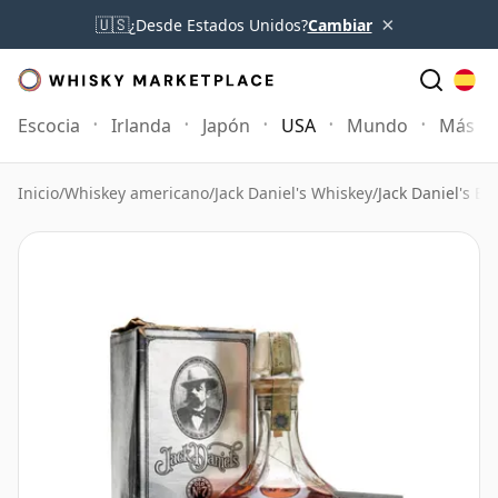
×
🇺🇸
¿Desde Estados Unidos?
Cambiar
Escocia
Irlanda
Japón
USA
Mundo
Más
Inicio
/
Whiskey americano
/
Jack Daniel's Whiskey
/
Jack Daniel's Bel