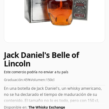
Jack Daniel's Belle of
Lincoln
Este comercio podría no enviar a tu país
Graduación:
45%
Volumen:
150cl
En una botella de Jack Daniel's, un whisky americano,
no se ha declarado el tiempo de maduración de su
contenido. El tamaño no lo es todo, pero con 150 cl,
este, como mínimo, durará más.
Disponible en:
The Whisky Exchange