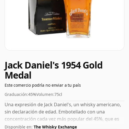
Jack Daniel's 1954 Gold
Medal
Este comercio podría no enviar a tu país
Graduación:
45%
Volumen:
75cl
Una expresión de Jack Daniel's, un whisky americano,
sin declaración de edad. Embotellado con una
concentración cada vez más popular del 45%, que es
un ABV para beber respetable.
Disponible en:
The Whisky Exchange