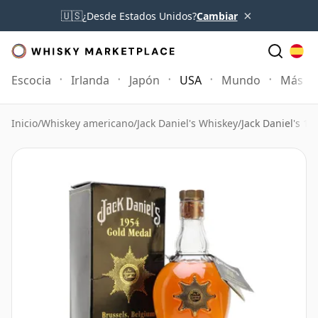
×
🇺🇸
¿Desde Estados Unidos?
Cambiar
Escocia
Irlanda
Japón
USA
Mundo
Más
Inicio
/
Whiskey americano
/
Jack Daniel's Whiskey
/
Jack Daniel's 1