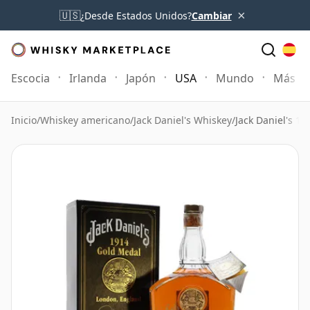
×
🇺🇸
¿Desde Estados Unidos?
Cambiar
Escocia
Irlanda
Japón
USA
Mundo
Más
Inicio
/
Whiskey americano
/
Jack Daniel's Whiskey
/
Jack Daniel's 1