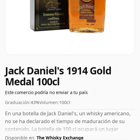
Jack Daniel's 1914 Gold
Medal 100cl
Este comercio podría no enviar a tu país
Graduación:
43%
Volumen:
100cl
En una botella de Jack Daniel's, un whisky americano,
no se ha declarado el tiempo de maduración de su
contenido. La botella de 100 cl ocupará un lugar
destacado en tu alacena.
Disponible en:
The Whisky Exchange