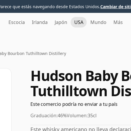
Parece que estás navegando desde Estados Unidos.
Cambiar de sit
Escocia
Irlanda
Japón
USA
Mundo
Más
by Bourbon Tuthilltown Distillery
Hudson Baby 
Tuthilltown Dis
Este comercio podría no enviar a tu país
Graduación:
46%
Volumen:
35cl
Este whisky americano no lleva declar