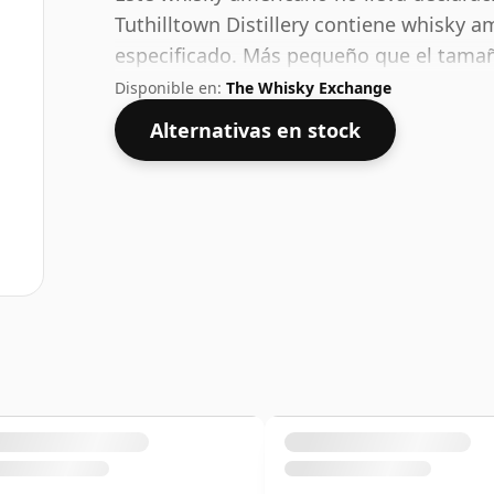
Tuthilltown Distillery contiene whisky
especificado. Más pequeño que el tamaño
recipiente de 35 cl, embotellado al 46%.
Disponible en:
The Whisky Exchange
Alternativas en stock