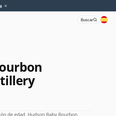
×
io
Buscar
Bourbon
tillery
ación de edad. Hudson Baby Bourbon