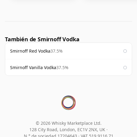
También de Smirnoff Vodka
Smirnoff Red Vodka
37.5%
Smirnoff Vanilla Vodka
37.5%
© 2026 Whisky Marketplace Ltd.
128 City Road, London, EC1V 2NX, UK ·
N.° de sociedad 17204643
·
VAT 519 9116 71