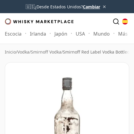
×
🇺🇸
¿Desde Estados Unidos?
Cambiar
Escocia
Irlanda
Japón
USA
Mundo
Más
Inicio
/
Vodka
/
Smirnoff Vodka
/
Smirnoff Red Label Vodka Bottled 