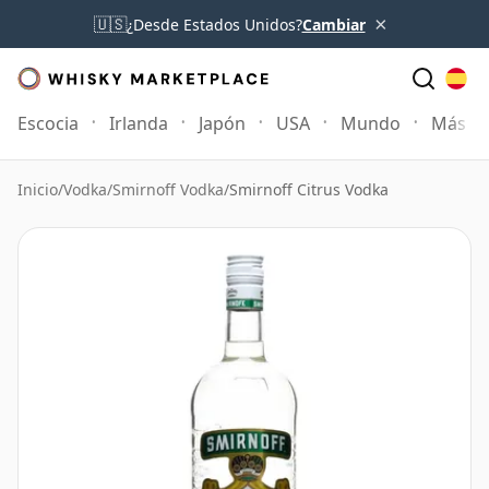
×
🇺🇸
¿Desde Estados Unidos?
Cambiar
Escocia
Irlanda
Japón
USA
Mundo
Más
Inicio
/
Vodka
/
Smirnoff Vodka
/
Smirnoff Citrus Vodka