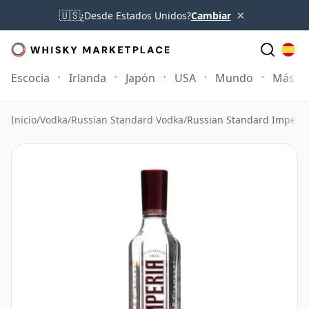
×
🇺🇸
¿Desde Estados Unidos?
Cambiar
Escocia
Irlanda
Japón
USA
Mundo
Más
Inicio
/
Vodka
/
Russian Standard Vodka
/
Russian Standard Imperia