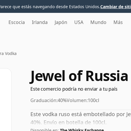
Parece que estás navegando desde Estados Unidos.
Cambiar de sit
Escocia
Irlanda
Japón
USA
Mundo
Más
tra Vodka
Jewel of Russia
Este comercio podría no enviar a tu país
Graduación:
40%
Volumen:
100cl
Este vodka ruso está embotellado por Je
40%. Envío en botella de 100cl.
Disponible en:
The Whisky Exchange