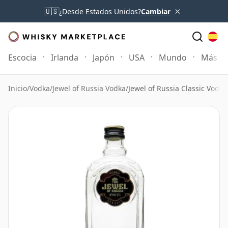
×
🇺🇸
¿Desde Estados Unidos?
Cambiar
Escocia
Irlanda
Japón
USA
Mundo
Más
Inicio
/
Vodka
/
Jewel of Russia Vodka
/
Jewel of Russia Classic Vodka