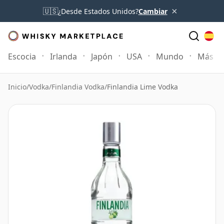
×
🇺🇸
¿Desde Estados Unidos?
Cambiar
Escocia
Irlanda
Japón
USA
Mundo
Más
Inicio
/
Vodka
/
Finlandia Vodka
/
Finlandia Lime Vodka