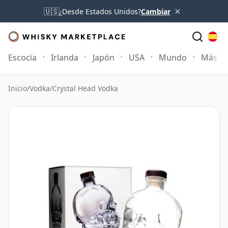
×
🇺🇸
¿Desde Estados Unidos?
Cambiar
Escocia
Irlanda
Japón
USA
Mundo
Más
Inicio
/
Vodka
/
Crystal Head Vodka