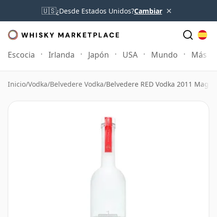
×
🇺🇸
¿Desde Estados Unidos?
Cambiar
Escocia
Irlanda
Japón
USA
Mundo
Más
Inicio
/
Vodka
/
Belvedere Vodka
/
Belvedere RED Vodka 2011 Magn