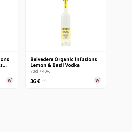
ions
Belvedere Organic Infusions
ss
Lemon & Basil Vodka
70cl • 40%
36 €
?