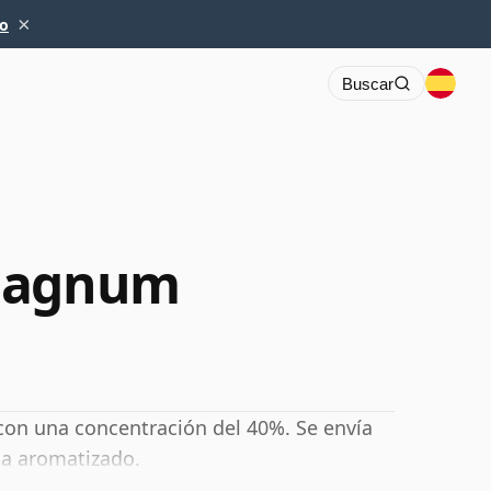
×
io
Buscar
 Magnum
con una concentración del 40%. Se envía
ka aromatizado.