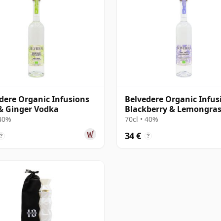
dere Organic Infusions
Belvedere Organic Infus
& Ginger Vodka
Blackberry & Lemongra
Vodka
 40%
70cl • 40%
34 €
?
?