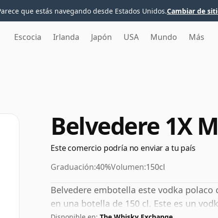
Parece que estás navegando desde Estados Unidos.
Cambiar de sit
Escocia
Irlanda
Japón
USA
Mundo
Más
Belvedere 1X
Este comercio podría no enviar a tu país
Graduación:
40%
Volumen:
150cl
Belvedere embotella este vodka polaco 
en una botella de 150 cl. Este es un vod
Disponible en:
The Whisky Exchange