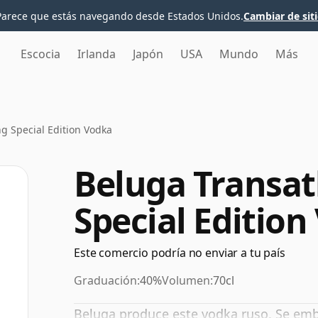
Parece que estás navegando desde Estados Unidos.
Cambiar de sit
Escocia
Irlanda
Japón
USA
Mundo
Más
ng Special Edition Vodka
Beluga Transat
Special Edition
Este comercio podría no enviar a tu país
Graduación:
40%
Volumen:
70cl
Beluga produce este vodka ruso. Se emb