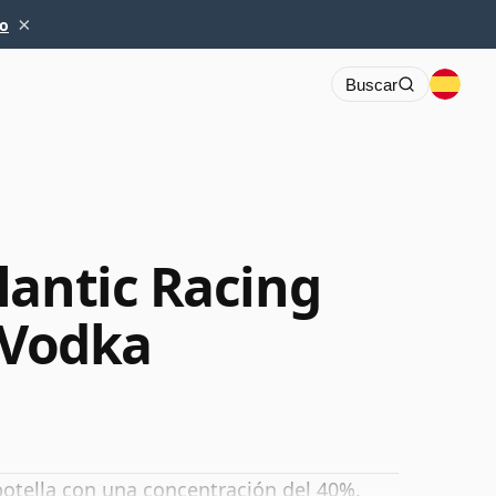
×
io
Buscar
lantic Racing
 Vodka
otella con una concentración del 40%.