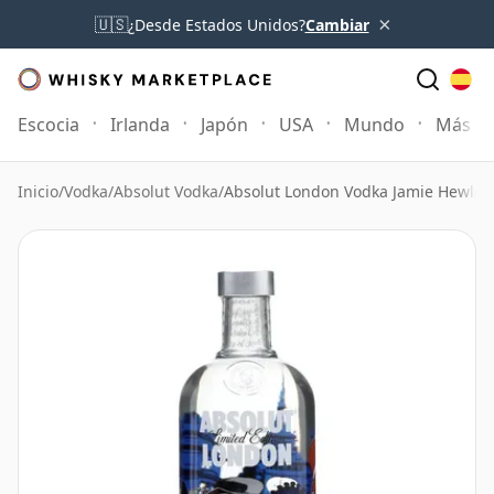
×
🇺🇸
¿Desde Estados Unidos?
Cambiar
Escocia
Irlanda
Japón
USA
Mundo
Más
Inicio
/
Vodka
/
Absolut Vodka
/
Absolut London Vodka Jamie Hewlett