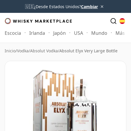
×
🇺🇸
¿Desde Estados Unidos?
Cambiar
Escocia
Irlanda
Japón
USA
Mundo
Más
Inicio
/
Vodka
/
Absolut Vodka
/
Absolut Elyx Very Large Bottle