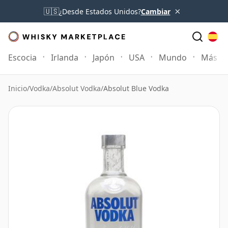
×
🇺🇸
¿Desde Estados Unidos?
Cambiar
Escocia
Irlanda
Japón
USA
Mundo
Más
Inicio
/
Vodka
/
Absolut Vodka
/
Absolut Blue Vodka