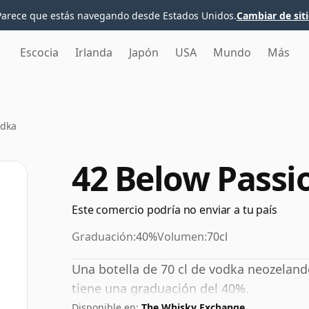
Parece que estás navegando desde Estados Unidos.
Cambiar de sit
Escocia
Irlanda
Japón
USA
Mundo
Más
odka
42 Below Passi
Este comercio podría no enviar a tu país
Graduación:
40%
Volumen:
70cl
Una botella de 70 cl de vodka neozelan
tiene una graduación del 40%.
Disponible en:
The Whisky Exchange