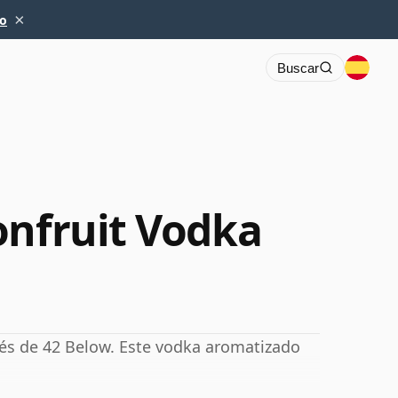
×
io
Buscar
onfruit Vodka
dés de 42 Below. Este vodka aromatizado