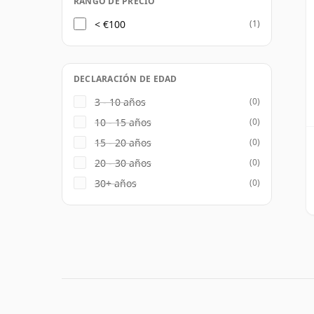
RANGO DE PRECIO
< €100
(1)
DECLARACIÓN DE EDAD
3 - 10 años
(0)
10 - 15 años
(0)
15 - 20 años
(0)
20 - 30 años
(0)
30+ años
(0)