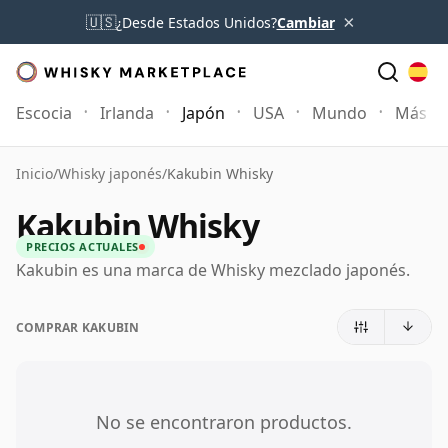
×
🇺🇸
¿Desde Estados Unidos?
Cambiar
Escocia
Irlanda
Japón
USA
Mundo
Más
Inicio
/
Whisky japonés
/
Kakubin Whisky
Kakubin Whisky
PRECIOS ACTUALES
Kakubin es una marca de Whisky mezclado japonés.
COMPRAR KAKUBIN
No se encontraron productos.