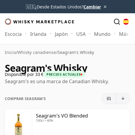
×
🇺🇸
¿Desde Estados Unidos?
Cambiar
Escocia
Irlanda
Japón
USA
Mundo
Más
Inicio
/
Whisky canadiense
/
Seagram's Whisky
Seagram's Whisky
Disponible por 33 €
PRECIOS ACTUALES
Seagram's es una marca de Canadian Whisky.
COMPRAR SEAGRAM'S
Seagram's VO Blended
100cl • 40%