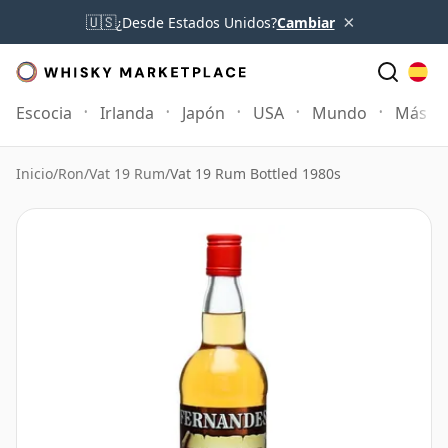
×
🇺🇸
¿Desde Estados Unidos?
Cambiar
Escocia
Irlanda
Japón
USA
Mundo
Más
Inicio
/
Ron
/
Vat 19 Rum
/
Vat 19 Rum Bottled 1980s