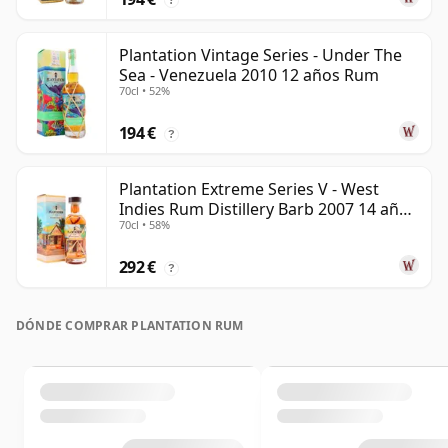
Plantation Vintage Series - Under The
Sea - Venezuela 2010 12 años Rum
70cl • 52%
194 €
?
Plantation Extreme Series V - West
Indies Rum Distillery Barb 2007 14 años
70cl • 58%
Rum
292 €
?
DÓNDE COMPRAR PLANTATION RUM