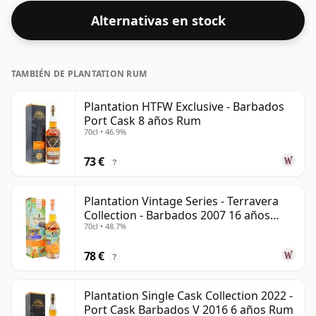
Alternativas en stock
TAMBIÉN DE PLANTATION RUM
Plantation HTFW Exclusive - Barbados
Port Cask 8 años Rum
70cl • 46.9%
73 €
?
Plantation Vintage Series - Terravera
Collection - Barbados 2007 16 años
70cl • 48.7%
Rum
78 €
?
Plantation Single Cask Collection 2022 -
Port Cask Barbados V 2016 6 años Rum