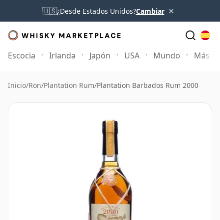
×
🇺🇸
¿Desde Estados Unidos?
Cambiar
Escocia
Irlanda
Japón
USA
Mundo
Más
Inicio
/
Ron
/
Plantation Rum
/
Plantation Barbados Rum 2000