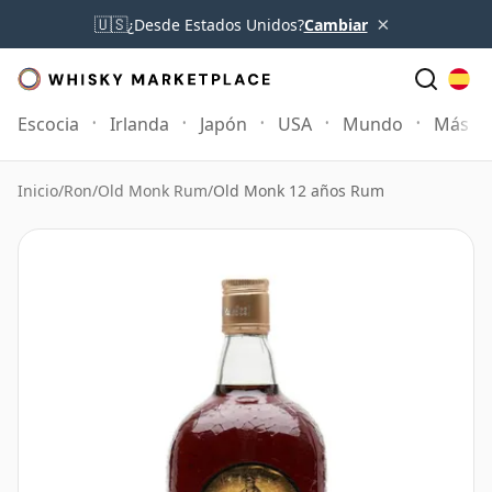
×
🇺🇸
¿Desde Estados Unidos?
Cambiar
Escocia
Irlanda
Japón
USA
Mundo
Más
Inicio
/
Ron
/
Old Monk Rum
/
Old Monk 12 años Rum