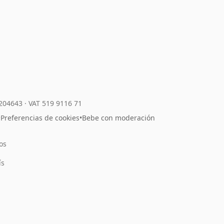
7204643
·
VAT 519 9116 71
•
Preferencias de cookies
•
Bebe con moderación
os
l
ís