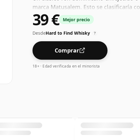
marca Matusalem. Esto se clasificaría 
39 €
Mejor precio
Desde
Hard to Find Whisky
?
Comprar
18+ · Edad verificada en el minorista