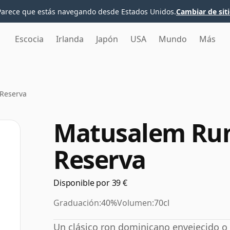
Parece que estás navegando desde Estados Unidos.
Cambiar de sit
Escocia
Irlanda
Japón
USA
Mundo
Más
Reserva
Matusalem Ru
Reserva
Disponible por 39 €
Graduación:
40%
Volumen:
70cl
Un clásico ron dominicano envejecido o 