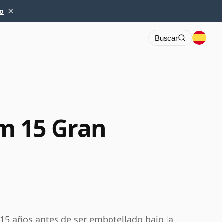
×
io
Buscar
m 15 Gran
15 años antes de ser embotellado bajo la