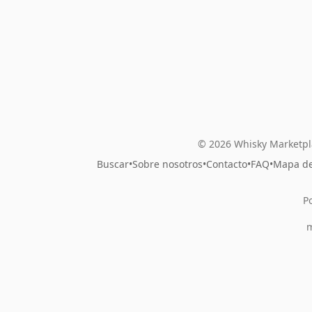
© 2026 Whisky Marketpl
Buscar
•
Sobre nosotros
•
Contacto
•
FAQ
•
Mapa del
P
m