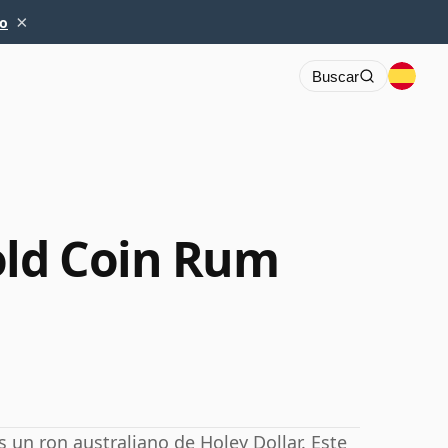
×
io
Buscar
old Coin Rum
 un ron australiano de Holey Dollar. Este