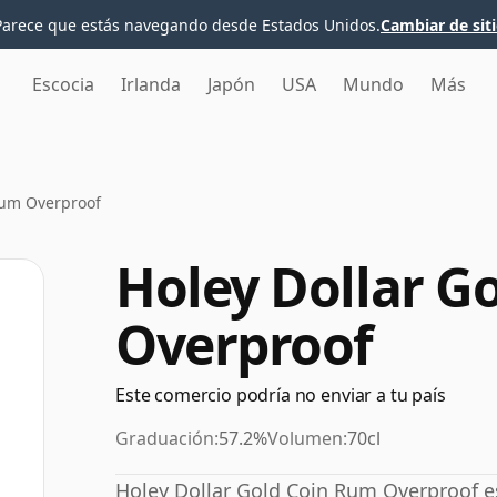
Parece que estás navegando desde Estados Unidos.
Cambiar de sit
Escocia
Irlanda
Japón
USA
Mundo
Más
Rum Overproof
Holey Dollar G
Overproof
Este comercio podría no enviar a tu país
Graduación:
57.2%
Volumen:
70cl
Holey Dollar Gold Coin Rum Overproof es