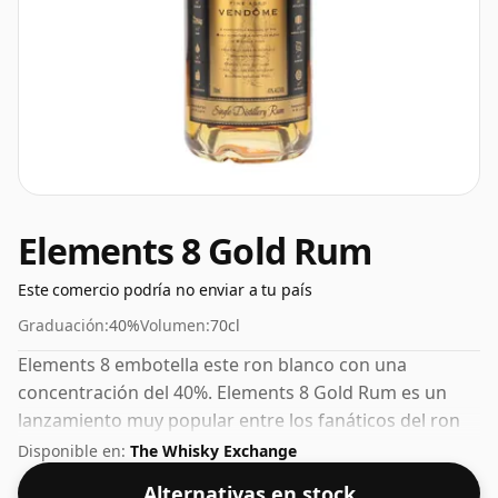
Elements 8 Gold Rum
Este comercio podría no enviar a tu país
Graduación:
40%
Volumen:
70cl
Elements 8 embotella este ron blanco con una
concentración del 40%. Elements 8 Gold Rum es un
lanzamiento muy popular entre los fanáticos del ron
de Santa Lucía.
Disponible en:
The Whisky Exchange
Alternativas en stock