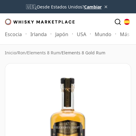
×
🇺🇸
¿Desde Estados Unidos?
Cambiar
Escocia
Irlanda
Japón
USA
Mundo
Más
Inicio
/
Ron
/
Elements 8 Rum
/
Elements 8 Gold Rum