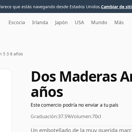
Parece que estás navegando desde Estados Unidos.
Cambiar de sit
Escocia
Irlanda
Japón
USA
Mundo
Más
 5 3 8 años
Dos Maderas An
años
Este comercio podría no enviar a tu país
Graduación:
37.5%
Volumen:
70cl
Un embotellado de la muy querida marc