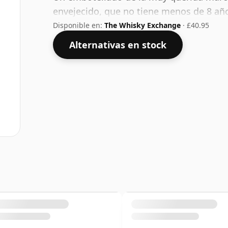
envejecido, que no tiene menos de 8 añ
Disponible en:
The Whisky Exchange
· £40.95
Alternativas en stock