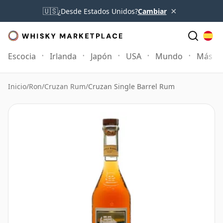
×
🇺🇸
¿Desde Estados Unidos?
Cambiar
Escocia
Irlanda
Japón
USA
Mundo
Más
Inicio
/
Ron
/
Cruzan Rum
/
Cruzan Single Barrel Rum