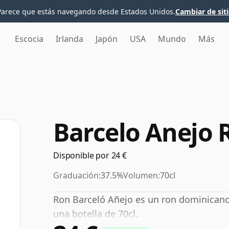
Parece que estás navegando desde Estados Unidos.
Cambiar de sit
Escocia
Irlanda
Japón
USA
Mundo
Más
Barcelo Anejo
Disponible por 24 €
Graduación:
37.5%
Volumen:
70cl
Ron Barceló Añejo es un ron dominicano
una botella de 70cl.