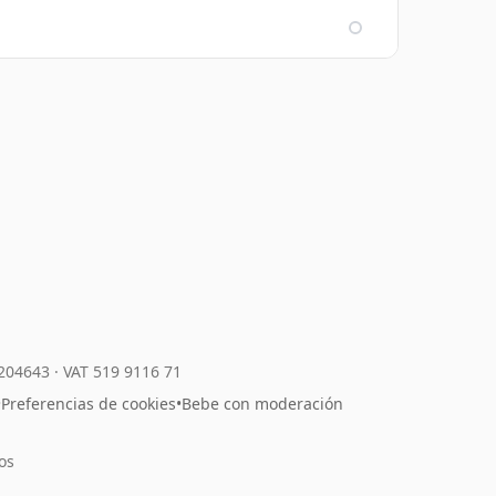
7204643
·
VAT 519 9116 71
•
Preferencias de cookies
•
Bebe con moderación
os
l