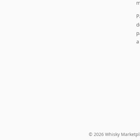
m
P
d
p
a
© 2026 Whisky Marketpl