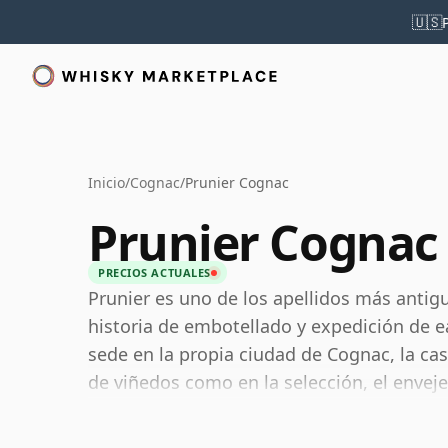
🇺🇸
Inicio
/
Cognac
/
Prunier Cognac
Prunier Cognac
PRECIOS ACTUALES
Prunier es uno de los apellidos más antigu
historia de embotellado y expedición de 
sede en la propia ciudad de Cognac, la ca
de viñedos como en la selección, el envej
aguardientes procedentes de los distintos 