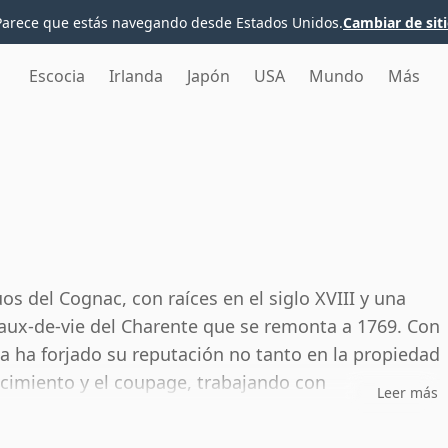
Parece que estás navegando desde Estados Unidos.
Cambiar de sit
Escocia
Irlanda
Japón
USA
Mundo
Más
os del Cognac, con raíces en el siglo XVIII y una
eaux-de-vie del Charente que se remonta a 1769. Con
sa ha forjado su reputación no tanto en la propiedad
ecimiento y el coupage, trabajando con
Leer más
crus de la región.