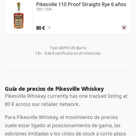
Pikesville 110 Proof Straight Rye 6 años
Heaven Hill, que ha preservado el nombre mientras le
70cl • 55%
ha otorgado una identidad premium más clara.
La expresión moderna es Pikesville Straight Rye,
80 €
?
producida en Kentucky y embotellada a 110 proof. Es
conocida por un estilo más pleno y concentrado que
Tipo GBP/EUR diario
muchos centenos de fácil consumo, combinando
18+ · Edad verificada en el minorista
especias, caramelo, azúcares oscuros y roble con una
riqueza que le otorga tanto atractivo solo como en
cócteles clásicos. Ese equilibrio entre carácter
histórico y confianza moderna es lo que ha convertido
a Pikesville en una de las marcas de centeno
Guía de precios de Pikesville Whiskey
contemporáneas más respetadas.
Pikesville Whiskey currently has one tracked listing at
80 € across our retailer network.
Aunque ya no se elabora en Maryland, Pikesville aún
lleva el legado de esa antigua tradición centenera en
Para Pikesville Whiskey, el movimiento de precios
su nombre e identidad. Lo que ofrece hoy no es una
suele estar ligado al posicionamiento de gama, las
pieza de museo, sino un straight rye maduro y con
ediciones limitadas y los ciclos de stock a corto plazo