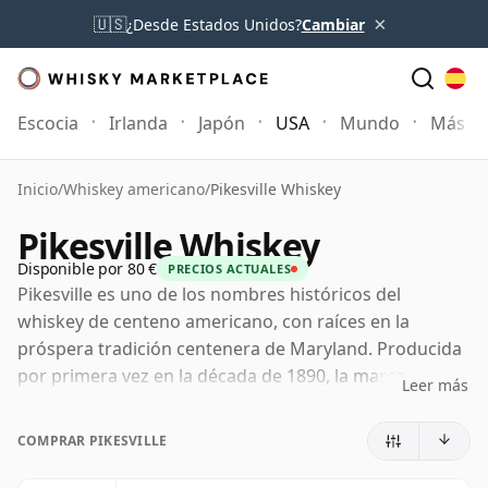
×
🇺🇸
¿Desde Estados Unidos?
Cambiar
Escocia
Irlanda
Japón
USA
Mundo
Más
Inicio
/
Whiskey americano
/
Pikesville Whiskey
Pikesville Whiskey
Disponible por 80 €
PRECIOS ACTUALES
Pikesville es uno de los nombres históricos del
whiskey de centeno americano, con raíces en la
próspera tradición centenera de Maryland. Producida
por primera vez en la década de 1890, la marca
Leer más
sobrevivió a la Prohibición y, durante un tiempo, se
mantuvo como el último centeno de Maryland que
COMPRAR PIKESVILLE
quedaba después de que gran parte de ese estilo
regional hubiera desaparecido. Hoy perdura bajo